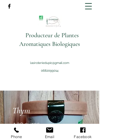
Producteur de Plantes
Aromatiques Biologiques
lasiroteriedupic@gmail.com
0682099014
Thym
4,30 euros
Thym Biologique
Phone
Email
Facebook