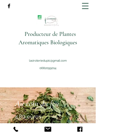
Producteur de Plantes
Aromatiques Biologiques
lasiroteriedupic@gmail.com
0682099014
Au coin du feu
4.80 euros
Romarin biologique, Mélisse