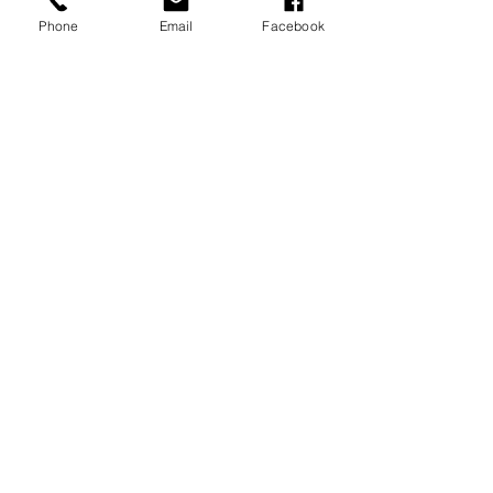
Phone
Email
Facebook
Curry du Pic
Sucre à la Verveine
Sucre à la Menthe-Chocolat