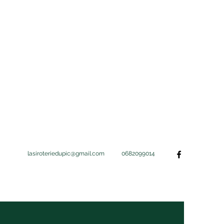
lasiroteriedupic@gmail.com
0682099014